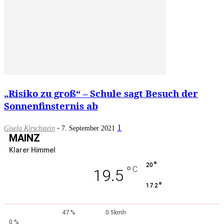
„Risiko zu groß“ – Schule sagt Besuch der
Sonnenfinsternis ab
-
1
Gisela Kirschstein
7. September 2021
MAINZ
Klarer Himmel
°
20
°
C
19.5
°
17.2
47 %
0.5kmh
0 %