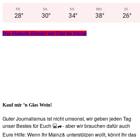
FR.
SA.
SO.
MO.
DI.
28
°
30
°
34
°
38
°
26
°
Das Mainz&-Dossier zur Flut im Ahrtal
Kauf mir ’n Glas Wein!
Guter Journalismus ist nicht umsonst, wir geben jeden Tag
unser Bestes für Euch 💻🚙- aber wir brauchen dafür auch
Eure Hilfe: Wenn Ihr Mainz& unterstützen wollt, könnt Ihr das