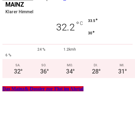
MAINZ
Klarer Himmel
°
33.5
°
C
32.2
°
30
24 %
1.2kmh
6 %
SA.
SO.
MO.
DI.
MI.
32
°
36
°
34
°
28
°
31
°
Das Mainz&-Dossier zur Flut im Ahrtal