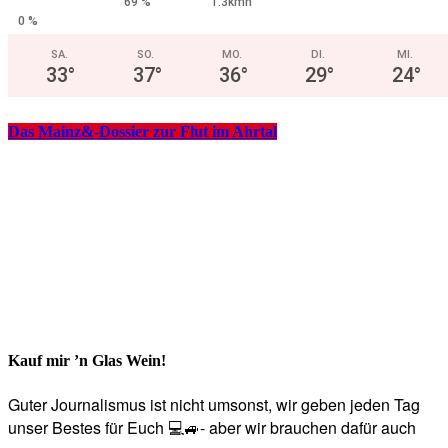
69 %
1.3kmh
0 %
SA.
SO.
MO.
DI.
MI.
33
°
37
°
36
°
29
°
24
°
Das Mainz&-Dossier zur Flut im Ahrtal
Kauf mir ’n Glas Wein!
Guter Journalismus ist nicht umsonst, wir geben jeden Tag
unser Bestes für Euch 💻🚙- aber wir brauchen dafür auch