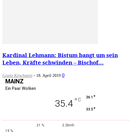
Kardinal Lehmann: Bistum bangt um sein
Leben, Kräfte schwinden – Bischof...
-
0
Gisela Kirschstein
18. April 2019
MAINZ
Ein Paar Wolken
°
36.1
°
C
35.4
°
33.5
21 %
2.2kmh
19 %