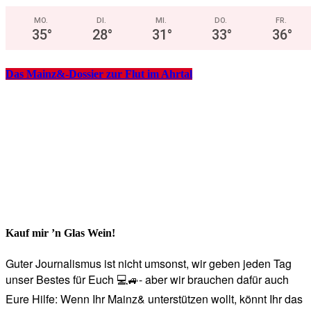
MO.
DI.
MI.
DO.
FR.
35
°
28
°
31
°
33
°
36
°
Das Mainz&-Dossier zur Flut im Ahrtal
Kauf mir ’n Glas Wein!
Guter Journalismus ist nicht umsonst, wir geben jeden Tag
unser Bestes für Euch 💻🚙- aber wir brauchen dafür auch
Eure Hilfe: Wenn Ihr Mainz& unterstützen wollt, könnt Ihr das