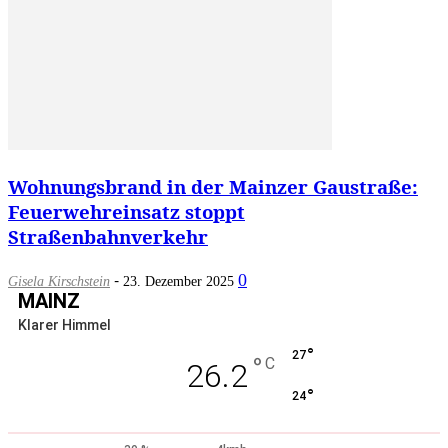
Wohnungsbrand in der Mainzer Gaustraße:
Feuerwehreinsatz stoppt
Straßenbahnverkehr
-
0
Gisela Kirschstein
23. Dezember 2025
MAINZ
Klarer Himmel
°
27
°
C
26.2
°
24