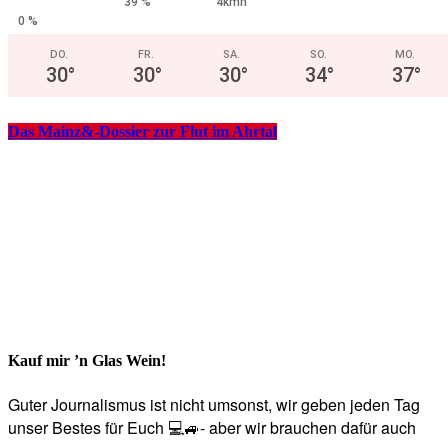
39 %
4kmh
0 %
DO.
FR.
SA.
SO.
MO.
30
°
30
°
30
°
34
°
37
°
Das Mainz&-Dossier zur Flut im Ahrtal
Kauf mir ’n Glas Wein!
Guter Journalismus ist nicht umsonst, wir geben jeden Tag
unser Bestes für Euch 💻🚙- aber wir brauchen dafür auch