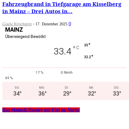
Fahrzeugbrand in Tiefgarage am Kisselberg
in Mainz – Drei Autos in...
-
0
Gisela Kirschstein
17. Dezember 2025
MAINZ
Überwiegend Bewölkt
°
35
°
C
33.4
°
32.2
17 %
0.9kmh
69 %
SO.
MO.
DI.
MI.
DO.
34
°
36
°
29
°
32
°
33
°
Das Mainz&-Dossier zur Flut im Ahrtal