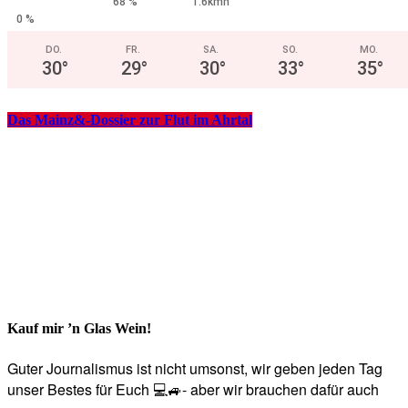
68 %
1.6kmh
0 %
DO.
FR.
SA.
SO.
MO.
30
°
29
°
30
°
33
°
35
°
Das Mainz&-Dossier zur Flut im Ahrtal
Kauf mir ’n Glas Wein!
Guter Journalismus ist nicht umsonst, wir geben jeden Tag
unser Bestes für Euch 💻🚙- aber wir brauchen dafür auch