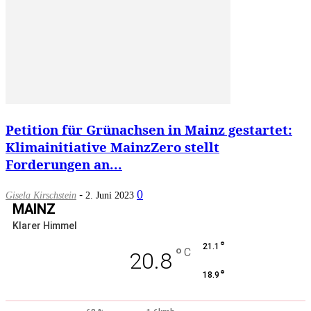
Petition für Grünachsen in Mainz gestartet:
Klimainitiative MainzZero stellt
Forderungen an...
-
0
Gisela Kirschstein
2. Juni 2023
MAINZ
Klarer Himmel
°
21.1
°
C
20.8
°
18.9