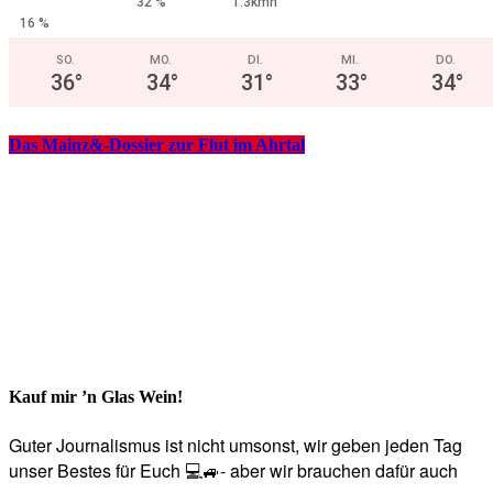
32 %
1.3kmh
16 %
SO.
MO.
DI.
MI.
DO.
36
°
34
°
31
°
33
°
34
°
Das Mainz&-Dossier zur Flut im Ahrtal
Kauf mir ’n Glas Wein!
Guter Journalismus ist nicht umsonst, wir geben jeden Tag
unser Bestes für Euch 💻🚙- aber wir brauchen dafür auch