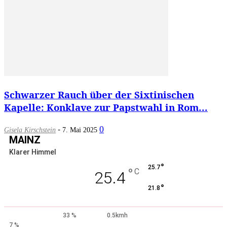
Schwarzer Rauch über der Sixtinischen
Kapelle: Konklave zur Papstwahl in Rom...
-
0
Gisela Kirschstein
7. Mai 2025
MAINZ
Klarer Himmel
°
25.7
°
C
25.4
°
21.8
33 %
0.5kmh
7 %