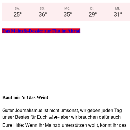
SA.
SO.
MO.
DI.
MI.
25
°
36
°
35
°
29
°
31
°
Das Mainz&-Dossier zur Flut im Ahrtal
Kauf mir ’n Glas Wein!
Guter Journalismus ist nicht umsonst, wir geben jeden Tag
unser Bestes für Euch 💻🚙- aber wir brauchen dafür auch
Eure Hilfe: Wenn Ihr Mainz& unterstützen wollt, könnt Ihr das