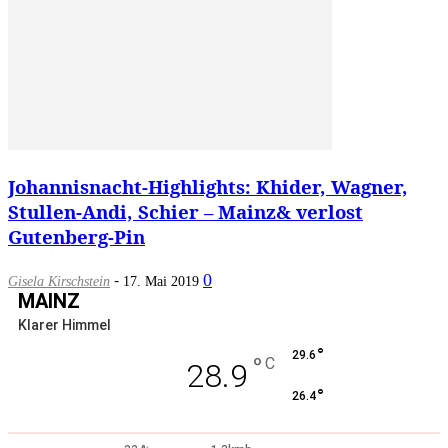
Johannisnacht-Highlights: Khider, Wagner,
Stullen-Andi, Schier – Mainz& verlost
Gutenberg-Pin
-
0
Gisela Kirschstein
17. Mai 2019
MAINZ
Klarer Himmel
°
29.6
°
C
28.9
°
26.4