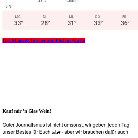
33 %
1.3kmh
5 %
MO.
DI.
MI.
DO.
FR.
33
°
28
°
31
°
33
°
36
°
Das Mainz&-Dossier zur Flut im Ahrtal
Kauf mir ’n Glas Wein!
Guter Journalismus ist nicht umsonst, wir geben jeden Tag
unser Bestes für Euch 💻🚙- aber wir brauchen dafür auch