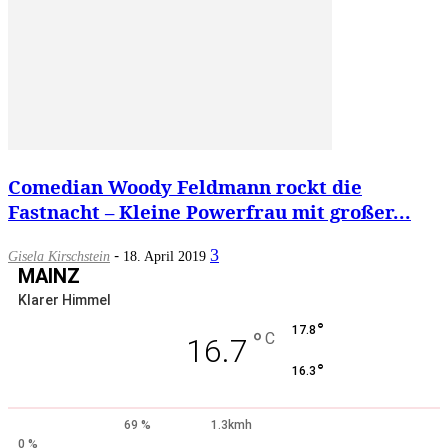
Comedian Woody Feldmann rockt die
Fastnacht – Kleine Powerfrau mit großer...
-
3
Gisela Kirschstein
18. April 2019
MAINZ
Klarer Himmel
°
17.8
°
C
16.7
°
16.3
69 %
1.3kmh
0 %