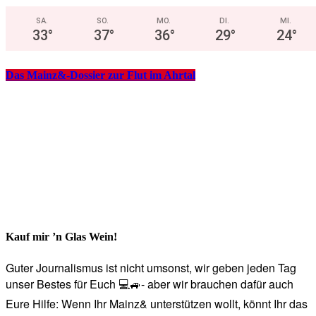
SA.
SO.
MO.
DI.
MI.
33
°
37
°
36
°
29
°
24
°
Das Mainz&-Dossier zur Flut im Ahrtal
Kauf mir ’n Glas Wein!
Guter Journalismus ist nicht umsonst, wir geben jeden Tag
unser Bestes für Euch 💻🚙- aber wir brauchen dafür auch
Eure Hilfe: Wenn Ihr Mainz& unterstützen wollt, könnt Ihr das