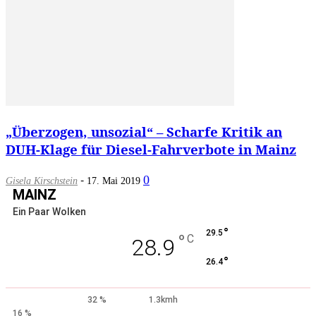
„Überzogen, unsozial“ – Scharfe Kritik an
DUH-Klage für Diesel-Fahrverbote in Mainz
-
0
Gisela Kirschstein
17. Mai 2019
MAINZ
Ein Paar Wolken
°
29.5
°
C
28.9
°
26.4
32 %
1.3kmh
16 %