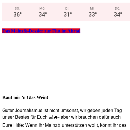
SO.
MO.
DI.
MI.
DO.
36
°
34
°
31
°
33
°
34
°
Das Mainz&-Dossier zur Flut im Ahrtal
Kauf mir ’n Glas Wein!
Guter Journalismus ist nicht umsonst, wir geben jeden Tag
unser Bestes für Euch 💻🚙- aber wir brauchen dafür auch
Eure Hilfe: Wenn Ihr Mainz& unterstützen wollt, könnt Ihr das