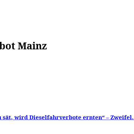
WISSEN&
VERKEHR&
FLUT AHRTAL&
NA
rbot Mainz
sät, wird Dieselfahrverbote ernten“ – Zweifel.