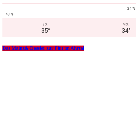
24 %
43 %
SO.
MO.
35
°
34
°
Das Mainz&-Dossier zur Flut im Ahrtal