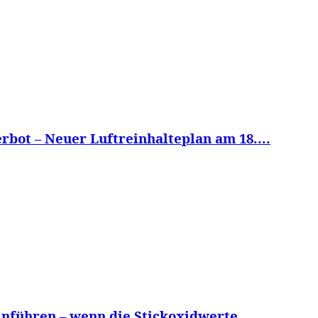
rbot – Neuer Luftreinhalteplan am 18....
nführen – wenn die Stickoxidwerte...