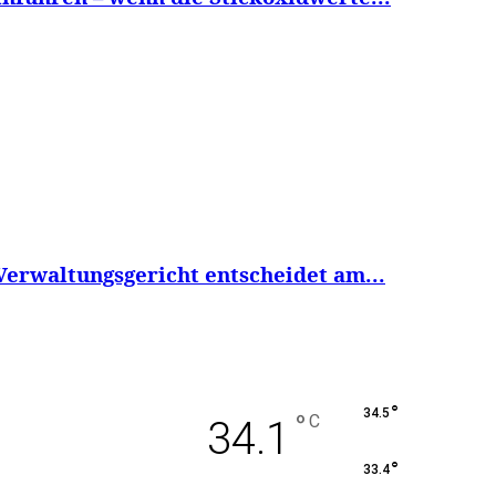
 Verwaltungsgericht entscheidet am...
°
34.5
°
C
34.1
°
33.4