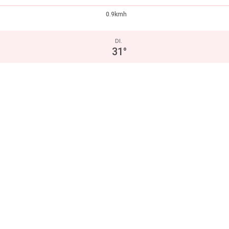
0.9kmh
DI.
31
°