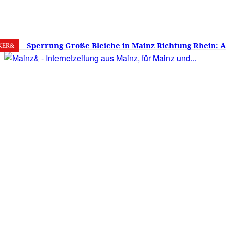
9. August 2026
Mainz
C
34.1
Sperrung Große Bleiche in Mainz Richtung Rhein: 
KER&
verwirrt, Mainzer stinksauer – Haben die Mainzer 
gestimmt?