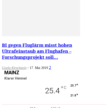
BI gegen Fluglärm misst hohen
Ultrafeinstaub am Flughafen –
Forschungsprojekt soll...
-
2
Gisela Kirschstein
17. Mai 2019
MAINZ
Klarer Himmel
°
25.7
°
C
25.4
°
21.8