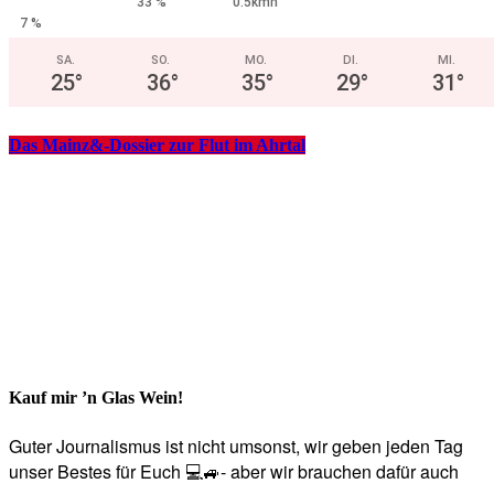
33 %
0.5kmh
7 %
SA.
SO.
MO.
DI.
MI.
25
°
36
°
35
°
29
°
31
°
Das Mainz&-Dossier zur Flut im Ahrtal
Kauf mir ’n Glas Wein!
Guter Journalismus ist nicht umsonst, wir geben jeden Tag
unser Bestes für Euch 💻🚙- aber wir brauchen dafür auch