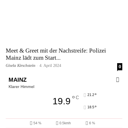
Meet & Greet mit der Nachstreife: Polizei
Mainz lädt zum Start...
Gisela Kirschstein
4. April 2024
0
-
MAINZ
Klarer Himmel
°
21.2
°
C
19.9
°
18.5
54 %
0.5kmh
6 %