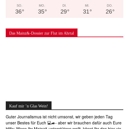
SO.
MO.
DI.
MI.
DO.
36
°
35
°
29
°
31
°
26
°
Das Mainz&-Dossier zur Flut im Ahrtal
Kauf mir ’n Glas Wein!
Guter Journalismus ist nicht umsonst, wir geben jeden Tag
unser Bestes für Euch 💻🚙- aber wir brauchen dafür auch Eure
Hilfe: Wenn Ihr Mainz& unterstützen wollt, könnt Ihr das hier via