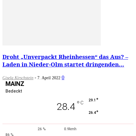
Droht „Unverpackt Rheinhessen“ das Aus? –
Laden in Nieder-Olm startet dringenden...
-
0
Gisela Kirschstein
7. April 2022
MAINZ
Bedeckt
°
29.1
°
C
28.4
°
26.4
26 %
0.9kmh
86 %