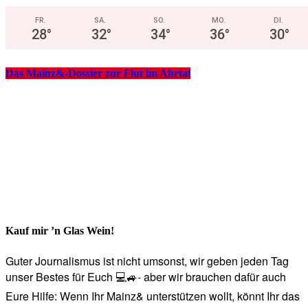
FR.
SA.
SO.
MO.
DI.
28
°
32
°
34
°
36
°
30
°
Das Mainz&-Dossier zur Flut im Ahrtal
Kauf mir ’n Glas Wein!
Guter Journalismus ist nicht umsonst, wir geben jeden Tag
unser Bestes für Euch 💻🚙- aber wir brauchen dafür auch
Eure Hilfe: Wenn Ihr Mainz& unterstützen wollt, könnt Ihr das