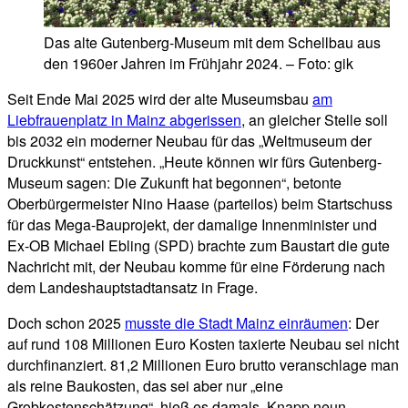
Das alte Gutenberg-Museum mit dem Schellbau aus
den 1960er Jahren im Frühjahr 2024. – Foto: gik
Seit Ende Mai 2025 wird der alte Museumsbau
am
Liebfrauenplatz in Mainz abgerissen
, an gleicher Stelle soll
bis 2032 ein moderner Neubau für das „Weltmuseum der
Druckkunst“ entstehen. „Heute können wir fürs Gutenberg-
Museum sagen: Die Zukunft hat begonnen“, betonte
Oberbürgermeister Nino Haase (parteilos) beim Startschuss
für das Mega-Bauprojekt, der damalige Innenminister und
Ex-OB Michael Ebling (SPD) brachte zum Baustart die gute
Nachricht mit, der Neubau komme für eine Förderung nach
dem Landeshauptstadtansatz in Frage.
Doch schon 2025
musste die Stadt Mainz einräumen
: Der
auf rund 108 Millionen Euro Kosten taxierte Neubau sei nicht
durchfinanziert. 81,2 Millionen Euro brutto veranschlage man
als reine Baukosten, das sei aber nur „eine
Grobkostenschätzung“, hieß es damals. Knapp neun