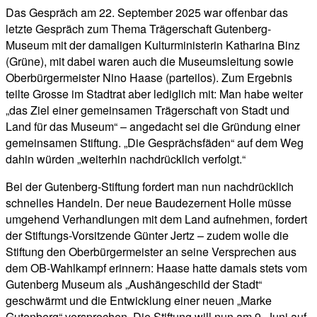
Das Gespräch am 22. September 2025 war offenbar das
letzte Gespräch zum Thema Trägerschaft Gutenberg-
Museum mit der damaligen Kulturministerin Katharina Binz
(Grüne), mit dabei waren auch die Museumsleitung sowie
Oberbürgermeister Nino Haase (parteilos). Zum Ergebnis
teilte Grosse im Stadtrat aber lediglich mit: Man habe weiter
„das Ziel einer gemeinsamen Trägerschaft von Stadt und
Land für das Museum“ – angedacht sei die Gründung einer
gemeinsamen Stiftung. „Die Gesprächsfäden“ auf dem Weg
dahin würden „weiterhin nachdrücklich verfolgt.“
Bei der Gutenberg-Stiftung fordert man nun nachdrücklich
schnelles Handeln. Der neue Baudezernent Holle müsse
umgehend Verhandlungen mit dem Land aufnehmen, fordert
der Stiftungs-Vorsitzende Günter Jertz – zudem wolle die
Stiftung den Oberbürgermeister an seine Versprechen aus
dem OB-Wahlkampf erinnern: Haase hatte damals stets vom
Gutenberg Museum als „Aushängeschild der Stadt“
geschwärmt und die Entwicklung einer neuen „Marke
Gutenberg“ versprochen. Die Stiftung will nun am 9. Juni auf