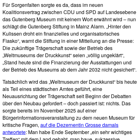
Für Sorgenfalten sorgte es da, dass im neuen
Koalitionsvertrag zwischen CDU und SPD auf Landesebene
das Gutenberg Museum mit keinem Wort erwähnt wird – nun
schlägt die Gutenberg Stiftung in Mainz Alarm. „Hinter den
Kulissen droht ein finanzielles und organisatorisches
Fiasko“, warnt die Stiftung in einer Mitteilung an die Presse:
Die zukünftige Trägerschaft sowie der Betrieb des
„Weltmuseums der Druckkunst“ seien „völlig ungeklärt“,
„Stand heute sind die Finanzierung der Ausstattungen und
der Betrieb des Museums ab dem Jahr 2032 nicht gesichert“.
Tatsächlich wird das „Weltmuseum der Druckkunst“ bis heute
als Teil eines städtischen Amtes geführt, eine
Neuausrichtung der Trägerschaft seit Beginn der Debatten
über den Neubau gefordert – doch passiert ist: nichts. Das
sorgte bereits im November 2025 auf einer
Bürgerinformationsveranstaltung zu dem neuen Museum für
kritische Fragen,
auf die Dezernentin Grosse damals
antwortete
: Man habe Ende September „ein sehr wichtiges
Treffen“ mit dem Land gehabt, man baue „sukzessive