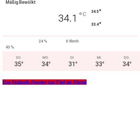
Mäßig Bewölkt
°
34.5
°
C
34.1
°
33.4
24 %
0.9kmh
43 %
SO.
MO.
DI.
MI.
DO.
35
°
34
°
31
°
33
°
34
°
Das Mainz&-Dossier zur Flut im Ahrtal