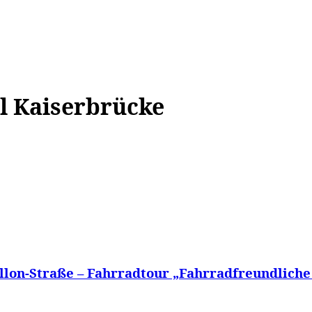
WISSEN&
VERKEHR&
FLUT AHRTAL&
NA
l Kaiserbrücke
lon-Straße – Fahrradtour „Fahrradfreundliche