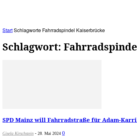
RATHAUS&
ALLES&
MITGLIEDSKONTO
Start
Schlagworte
Fahrradspindel Kaiserbrücke
Schlagwort: Fahrradspinde
SPD Mainz will Fahrradstraße für Adam-Karril
-
0
Gisela Kirschstein
28. Mai 2024