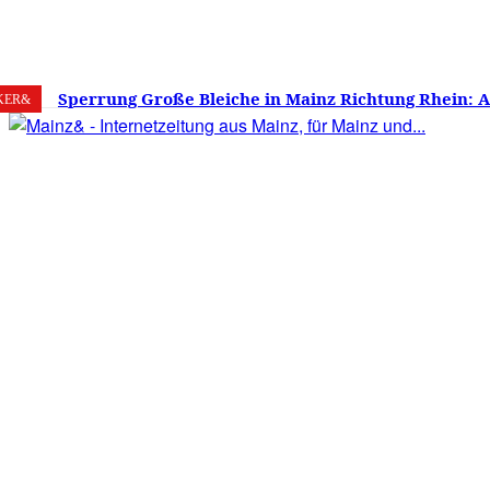
8. August 2026
Mainz
C
19.3
Sperrung Große Bleiche in Mainz Richtung Rhein: 
KER&
verwirrt, Mainzer stinksauer – Haben die Mainzer 
gestimmt?