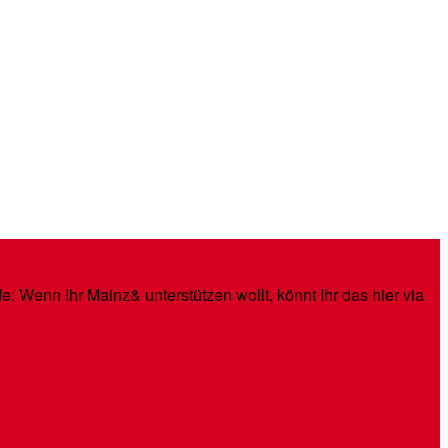
: Wenn Ihr Mainz& unterstützen wollt, könnt Ihr das hier via