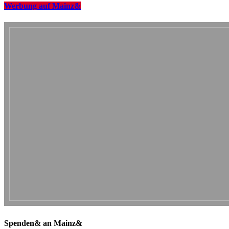
Werbung auf Mainz&
Spenden& an Mainz&