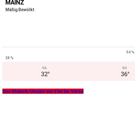
MAINZ
Mäßig Bewölkt
54 %
28 %
SA.
SO.
32
°
36
°
Das Mainz&-Dossier zur Flut im Ahrtal