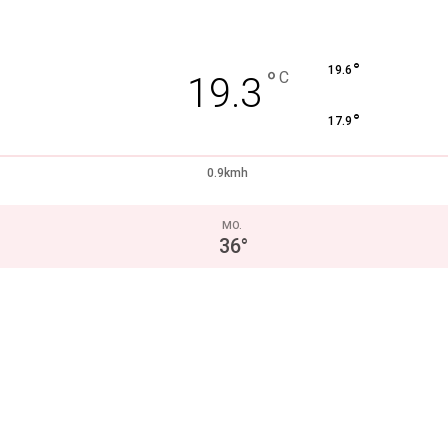
°
19.6
°
C
19.3
°
17.9
0.9kmh
MO.
36
°