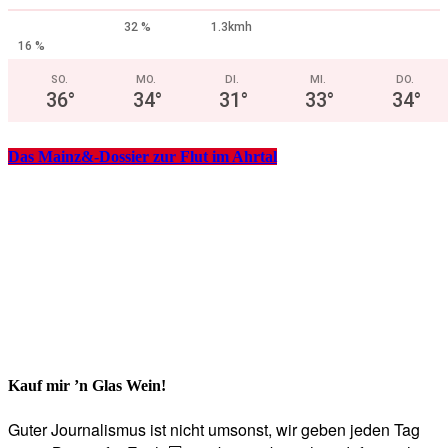
32 %
1.3kmh
16 %
SO.
MO.
DI.
MI.
DO.
36
°
34
°
31
°
33
°
34
°
Das Mainz&-Dossier zur Flut im Ahrtal
Kauf mir ’n Glas Wein!
Guter Journalismus ist nicht umsonst, wir geben jeden Tag