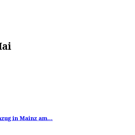
WISSEN&
VERKEHR&
FLUT AHRTAL&
NA
Mai
mzug in Mainz am...