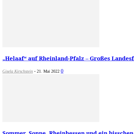
„Helaaf“ auf Rheinland-Pfalz – Großes Landesf
-
0
Gisela Kirschstein
21. Mai 2022
Sommer, Sonne, Rheinhessen und ein bisschen F