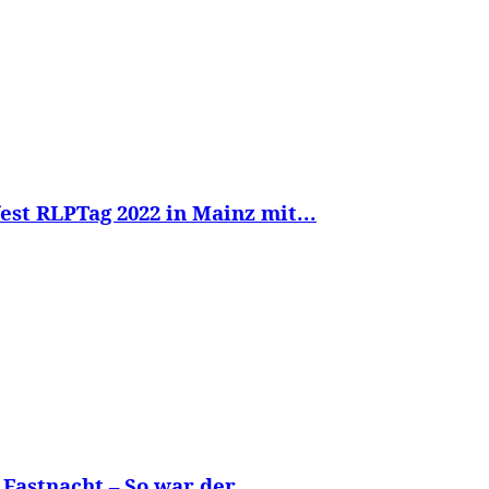
est RLPTag 2022 in Mainz mit...
astnacht – So war der...