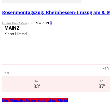
Rosenmontagszug: Rheinhessen-Umzug am 8. M
-
0
Gisela Kirschstein
17. Mai 2019
MAINZ
Klarer Himmel
49 %
2 %
SA.
SO.
33
°
37
°
Das Mainz&-Dossier zur Flut im Ahrtal