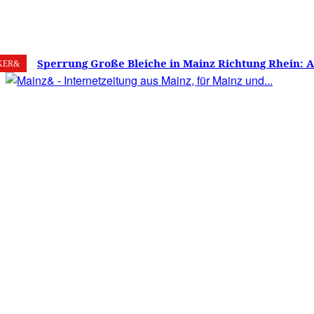
8. August 2026
Mainz
C
22.9
Sperrung Große Bleiche in Mainz Richtung Rhein: 
KER&
verwirrt, Mainzer stinksauer – Haben die Mainzer 
gestimmt?