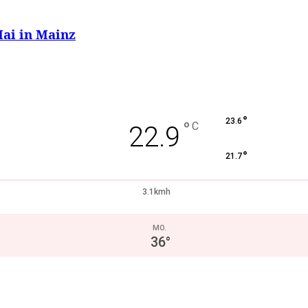
ai in Mainz
°
23.6
°
C
22.9
°
21.7
3.1kmh
MO.
36
°