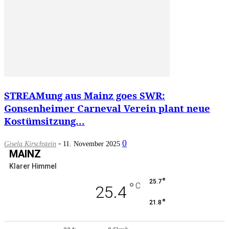
STREAMung aus Mainz goes SWR:
Gonsenheimer Carneval Verein plant neue
Kostümsitzung...
-
0
Gisela Kirschstein
11. November 2025
MAINZ
Klarer Himmel
°
25.7
°
C
25.4
°
21.8