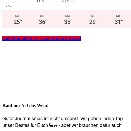
33 %
0.5kmh
7 %
SA.
SO.
MO.
DI.
MI.
25
°
36
°
35
°
29
°
31
°
Das Mainz&-Dossier zur Flut im Ahrtal
Kauf mir ’n Glas Wein!
Guter Journalismus ist nicht umsonst, wir geben jeden Tag
unser Bestes für Euch 💻🚙- aber wir brauchen dafür auch