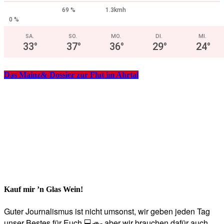
69 %
1.3kmh
0 %
SA.
SO.
MO.
DI.
MI.
33
°
37
°
36
°
29
°
24
°
Das Mainz&-Dossier zur Flut im Ahrtal
Kauf mir ’n Glas Wein!
Guter Journalismus ist nicht umsonst, wir geben jeden Tag
unser Bestes für Euch 💻🚙- aber wir brauchen dafür auch