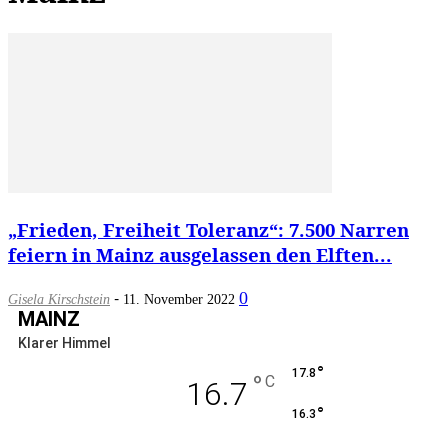
„Frieden, Freiheit Toleranz“: 7.500 Narren
feiern in Mainz ausgelassen den Elften...
-
0
Gisela Kirschstein
11. November 2022
MAINZ
Klarer Himmel
°
17.8
°
C
16.7
°
16.3