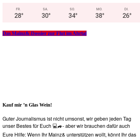
FR.
SA.
SO.
MO.
DI.
28
°
30
°
34
°
38
°
26
°
Das Mainz&-Dossier zur Flut im Ahrtal
Kauf mir ’n Glas Wein!
Guter Journalismus ist nicht umsonst, wir geben jeden Tag
unser Bestes für Euch 💻🚙- aber wir brauchen dafür auch
Eure Hilfe: Wenn Ihr Mainz& unterstützen wollt, könnt Ihr das