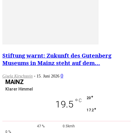
Stiftung warnt: Zukunft des Gutenberg
Museums in Mainz steht auf dem...
-
0
Gisela Kirschstein
15. Juni 2026
MAINZ
Klarer Himmel
°
20
°
C
19.5
°
17.2
47 %
0.5kmh
0 %