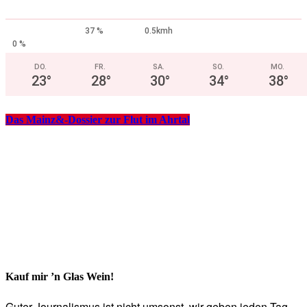
37 %
0.5kmh
0 %
DO.
FR.
SA.
SO.
MO.
23
°
28
°
30
°
34
°
38
°
Das Mainz&-Dossier zur Flut im Ahrtal
Kauf mir ’n Glas Wein!
Guter Journalismus ist nicht umsonst, wir geben jeden Tag