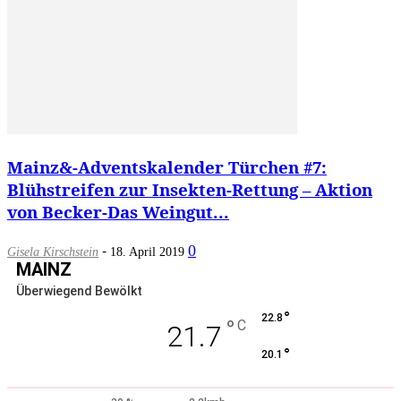
Mainz&-Adventskalender Türchen #7:
Blühstreifen zur Insekten-Rettung – Aktion
von Becker-Das Weingut...
-
0
Gisela Kirschstein
18. April 2019
MAINZ
Überwiegend Bewölkt
°
22.8
°
C
21.7
°
20.1