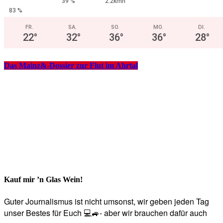
39 %
2.2kmh
83 %
FR.
SA.
SO.
MO.
DI.
22
°
32
°
36
°
36
°
28
°
Das Mainz&-Dossier zur Flut im Ahrtal
Kauf mir ’n Glas Wein!
Guter Journalismus ist nicht umsonst, wir geben jeden Tag
unser Bestes für Euch 💻🚙- aber wir brauchen dafür auch