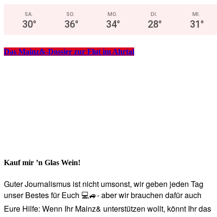
SA.
SO.
MO.
DI.
MI.
30
°
36
°
34
°
28
°
31
°
Das Mainz&-Dossier zur Flut im Ahrtal
Kauf mir ’n Glas Wein!
Guter Journalismus ist nicht umsonst, wir geben jeden Tag
unser Bestes für Euch 💻🚙- aber wir brauchen dafür auch
Eure Hilfe: Wenn Ihr Mainz& unterstützen wollt, könnt Ihr das