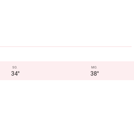
SO.
MO.
34
°
38
°