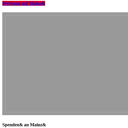
Werbung auf Mainz&
Spenden& an Mainz&