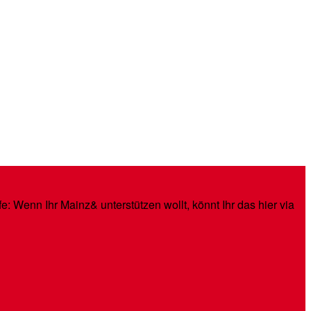
: Wenn Ihr Mainz& unterstützen wollt, könnt Ihr das hier via