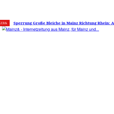
7. August 2026
Mainz
C
22.6
Sperrung Große Bleiche in Mainz Richtung Rhein: 
KER&
verwirrt, Mainzer stinksauer – Haben die Mainzer 
gestimmt?