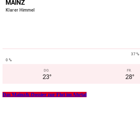
MAINZ
Klarer Himmel
37 %
0 %
DO.
FR.
23
°
28
°
Das Mainz&-Dossier zur Flut im Ahrtal