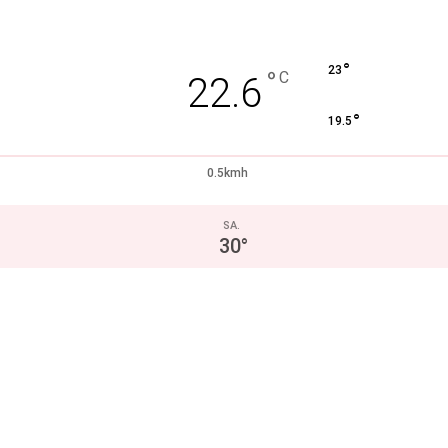
°
23
°
C
22.6
°
19.5
0.5kmh
SA.
30
°