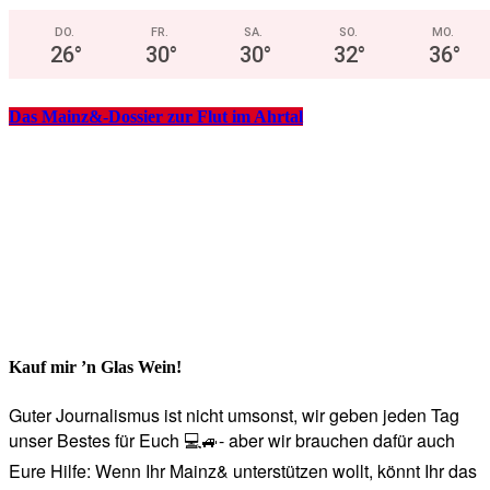
DO.
FR.
SA.
SO.
MO.
26
°
30
°
30
°
32
°
36
°
Das Mainz&-Dossier zur Flut im Ahrtal
Kauf mir ’n Glas Wein!
Guter Journalismus ist nicht umsonst, wir geben jeden Tag
unser Bestes für Euch 💻🚙- aber wir brauchen dafür auch
Eure Hilfe: Wenn Ihr Mainz& unterstützen wollt, könnt Ihr das