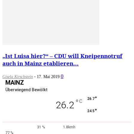
„Ist Luisa hier?“ – CDU will Kneipennotruf
auch in Mainz etablieren...
-
0
Gisela Kirschstein
17. Mai 2019
MAINZ
Überwiegend Bewölkt
°
26.7
°
C
26.2
°
24.5
31 %
1.8kmh
77 %