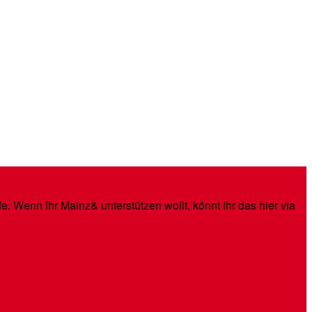
: Wenn Ihr Mainz& unterstützen wollt, könnt Ihr das hier via