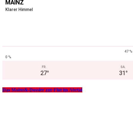
MAINZ
Klarer Himmel
47 %
0 %
FR.
SA.
27
°
31
°
Das Mainz&-Dossier zur Flut im Ahrtal