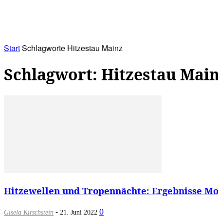
RATHAUS&
ALLES&
MITGLIEDSKONTO
Start
Schlagworte
Hitzestau Mainz
Schlagwort: Hitzestau Mai
Hitzewellen und Tropennächte: Ergebnisse Mod
-
0
Gisela Kirschstein
21. Juni 2022