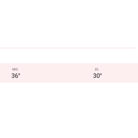
MO.
DI.
36
°
30
°