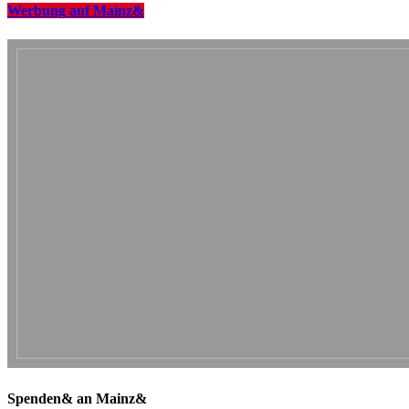
Werbung auf Mainz&
Spenden& an Mainz&