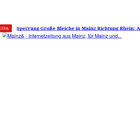
7. August 2026
Mainz
C
22
Sperrung Große Bleiche in Mainz Richtung Rhein: 
KER&
verwirrt, Mainzer stinksauer – Haben die Mainzer 
gestimmt?