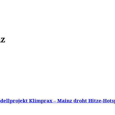
WISSEN&
VERKEHR&
FLUT AHRTAL&
NA
nz
ellprojekt Klimprax – Mainz droht Hitze-Hotsp