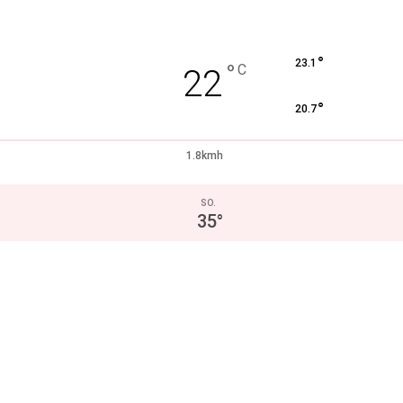
°
23.1
°
C
22
°
20.7
1.8kmh
SO.
35
°