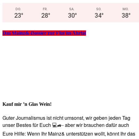
DO.
FR.
SA.
SO.
MO.
23
°
28
°
30
°
34
°
38
°
Das Mainz&-Dossier zur Flut im Ahrtal
Kauf mir ’n Glas Wein!
Guter Journalismus ist nicht umsonst, wir geben jeden Tag
unser Bestes für Euch 💻🚙- aber wir brauchen dafür auch
Eure Hilfe: Wenn Ihr Mainz& unterstützen wollt, könnt Ihr das