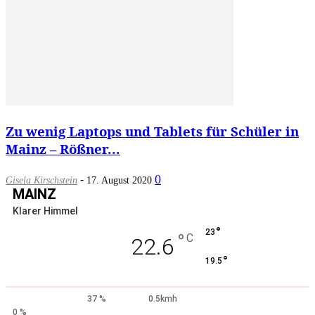
Zu wenig Laptops und Tablets für Schüler in
Mainz – Rößner...
-
0
Gisela Kirschstein
17. August 2020
MAINZ
Klarer Himmel
°
23
°
C
22.6
°
19.5
37 %
0.5kmh
0 %