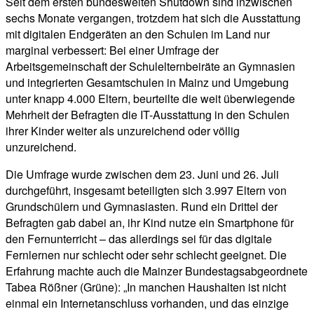
Seit dem ersten bundesweiten Shutdown sind inzwischen
sechs Monate vergangen, trotzdem hat sich die Ausstattung
mit digitalen Endgeräten an den Schulen im Land nur
marginal verbessert: Bei einer Umfrage der
Arbeitsgemeinschaft der Schulelternbeiräte an Gymnasien
und integrierten Gesamtschulen in Mainz und Umgebung
unter knapp 4.000 Eltern, beurteilte die weit überwiegende
Mehrheit der Befragten die IT-Ausstattung in den Schulen
ihrer Kinder weiter als unzureichend oder völlig
unzureichend.
Die Umfrage wurde zwischen dem 23. Juni und 26. Juli
durchgeführt, insgesamt beteiligten sich 3.997 Eltern von
Grundschülern und Gymnasiasten. Rund ein Drittel der
Befragten gab dabei an, ihr Kind nutze ein Smartphone für
den Fernunterricht – das allerdings sei für das digitale
Fernlernen nur schlecht oder sehr schlecht geeignet. Die
Erfahrung machte auch die Mainzer Bundestagsabgeordnete
Tabea Rößner (Grüne): „In manchen Haushalten ist nicht
einmal ein Internetanschluss vorhanden, und das einzige