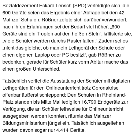
Sozialdezernent Eckard Lensch (SPD) verteidigte sich, die
600 Geräte seien das Ergebnis einer Abfrage bei den 42
Mainzer Schulen. Rößner zeigte sich darüber verwundert,
nach ihren Erfahrungen sei der Bedarf viel höher: „600
Geräte sind ein Tropfen auf den heißen Stein“, kritisierte sie,
„viele Schüler werden durchs Raster fallen.“ Zudem sei es
„nicht das gleiche, ob man ein Leihgerät der Schule oder
einen eigenen Laptop oder PC besitzt“, gab Rößner zu
bedenken, gerade für Schüler kurz vorm Abitur mache das
einen großen Unterschied.
Tatsächlich verlief die Ausstattung der Schüler mit digitalen
Leihgeräten für den Onlineunterricht trotz Coronakrise
offenbar äußerst schleppend: Den Schulen in Rheinland-
Pfalz standen bis Mitte Mai lediglich 16.790 Endgeräte zur
Verfügung, die an Schüler leihweise für Onlineunterricht
ausgegeben werden konnten, räumte das Mainzer
Bildungsministerium jüngst ein. Tatsächlich ausgeliehen
wurden davon sogar nur 4.414 Geräte.