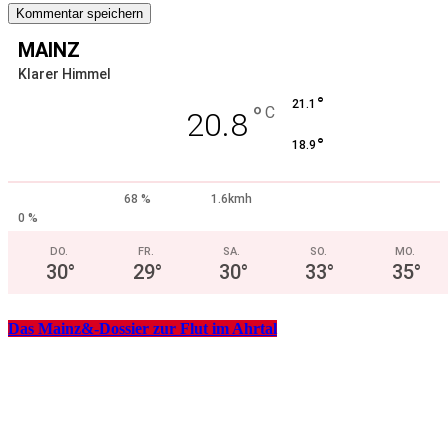
MAINZ
Klarer Himmel
°
21.1
°
C
20.8
°
18.9
68 %
1.6kmh
0 %
DO.
FR.
SA.
SO.
MO.
30
°
29
°
30
°
33
°
35
°
Das Mainz&-Dossier zur Flut im Ahrtal