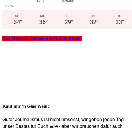
17 %
0.9kmh
69 %
SO.
MO.
DI.
MI.
DO.
34
°
36
°
29
°
32
°
33
°
Das Mainz&-Dossier zur Flut im Ahrtal
Kauf mir ’n Glas Wein!
Guter Journalismus ist nicht umsonst, wir geben jeden Tag
unser Bestes für Euch 💻🚙- aber wir brauchen dafür auch