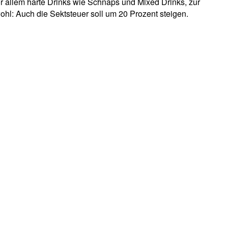
or allem harte Drinks wie Schnaps und Mixed Drinks, zur
ohl: Auch die Sektsteuer soll um 20 Prozent steigen.