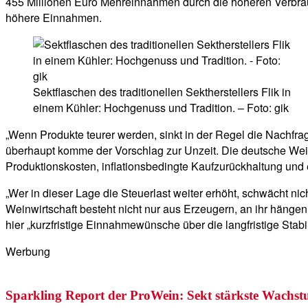
455 Millionen Euro Mehreinnahmen durch die höheren Verbrau
höhere Einnahmen.
Sektflaschen des traditionellen Sektherstellers Flik in
einem Kühler: Hochgenuss und Tradition. – Foto: gik
„Wenn Produkte teurer werden, sinkt in der Regel die Nachfra
überhaupt komme der Vorschlag zur Unzeit. Die deutsche Wein
Produktionskosten, inflationsbedingte Kaufzurückhaltung und 
„Wer in dieser Lage die Steuerlast weiter erhöht, schwächt ni
Weinwirtschaft besteht nicht nur aus Erzeugern, an ihr hängen 
hier „kurzfristige Einnahmewünsche über die langfristige Stab
Werbung
Sparkling Report der ProWein: Sekt stärkste Wachs