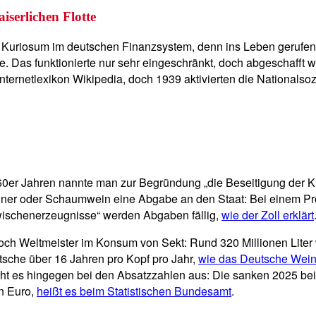
serlichen Flotte
n Kuriosum im deutschen Finanzsystem, denn ins Leben gerufen w
e. Das funktionierte nur sehr eingeschränkt, doch abgeschafft 
ternetlexikon Wikipedia, doch 1939 aktivierten die Nationalsozi
1960er Jahren nannte man zur Begründung „die Beseitigung der
ner oder Schaumwein eine Abgabe an den Staat: Bei einem Prod
„Zwischenerzeugnisse“ werden Abgaben fällig,
wie der Zoll erklärt
en doch Weltmeister im Konsum von Sekt: Rund 320 Millionen Lit
utsche über 16 Jahren pro Kopf pro Jahr,
wie das Deutsche Weinin
ht es hingegen bei den Absatzzahlen aus: Die sanken 2025 beim
n Euro,
heißt es beim Statistischen Bundesamt
.