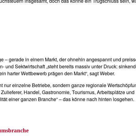
chsteuern insgesamt, doch das könne ein Trugschluss sein, w
ge – gerade in einem Markt, der ohnehin angespannt und preisse
- und Sektwirtschaft „steht bereits massiv unter Druck: sinke
ein harter Wettbewerb prägen den Markt“, sagt Weber.
cht nur einzelne Betriebe, sondern ganze regionale Wertschöpfu
Zulieferer, Handel, Gastronomie, Tourismus, Arbeitsplätze und I
ilität einer ganzen Branche“ – das könne nach hinten losgehen.
tumsbranche