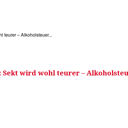
WISSEN&
VERKEHR&
FLUT AHRTAL&
NA
 teurer – Alkoholsteuer...
Sekt wird wohl teurer – Alkoholsteu