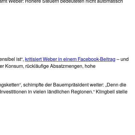
arnt Weber: Höhere Steuern bedeuteten nicht automatisch
nsibel ist“,
kritisiert Weber in einem Facebook-Beitrag
– und
nder Konsum, rückläufige Absatzmengen, hohe
ngsketten“, schimpfte der Bauernpräsident weiter: „Denn die
nvestitionen in vielen ländlichen Regionen.“ Klingbeil stelle