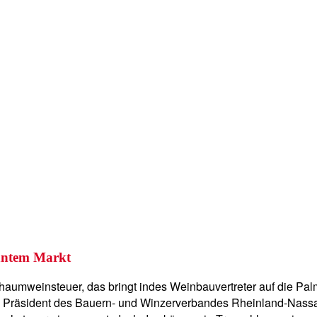
anntem Markt
r Schaumweinsteuer, das bringt indes Weinbauvertreter auf die P
eber, Präsident des Bauern- und Winzerverbandes Rheinland-Nas