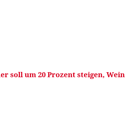
RRETEI&
WEIN&
SPONSORED&
WERBEN AUF
er soll um 20 Prozent steigen, Wein