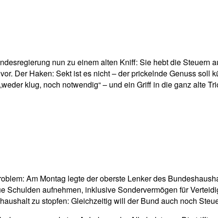
pp
Email
Drucken
ndesregierung nun zu einem alten Kniff: Sie hebt die Steuern a
r. Der Haken: Sekt ist es nicht – der prickelnde Genuss soll k
r klug, noch notwendig“ – und ein Griff in die ganz alte Trick
roblem: Am Montag legte der oberste Lenker des Bundeshaushal
e Schulden aufnehmen, inklusive Sondervermögen für Verteidigu
shaushalt zu stopfen: Gleichzeitig will der Bund auch noch Steu