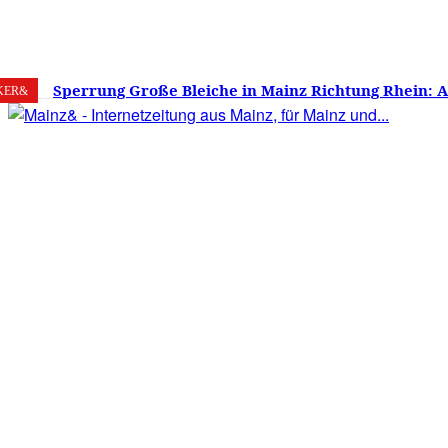
8. August 2026
Mainz
C
32.2
Sperrung Große Bleiche in Mainz Richtung Rhein: 
KER&
verwirrt, Mainzer stinksauer – Haben die Mainzer 
gestimmt?