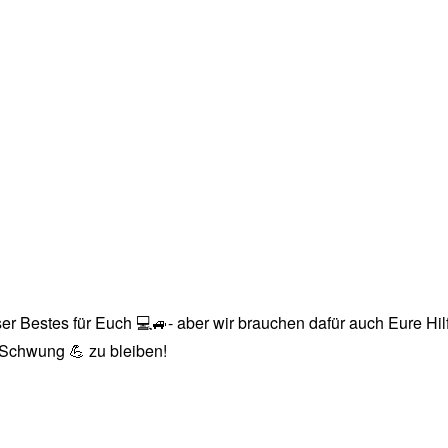
r Bestes für Euch 💻🚙- aber wir brauchen dafür auch Eure Hilfe
n Schwung 💪 zu bleiben!