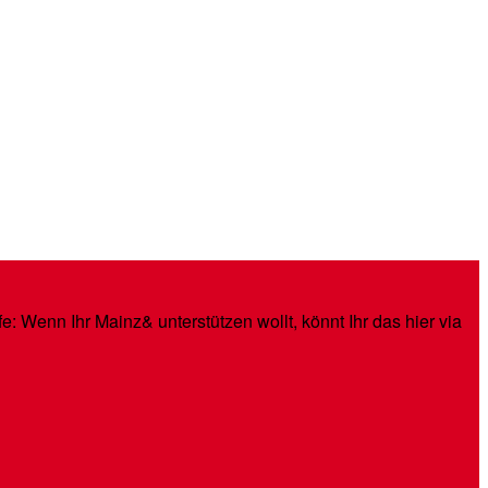
: Wenn Ihr Mainz& unterstützen wollt, könnt Ihr das hier via