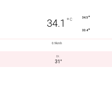
°
34.5
°
C
34.1
°
33.4
0.9kmh
DI.
31
°