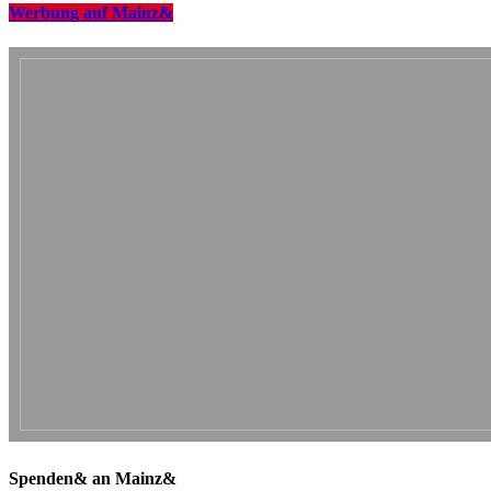
Werbung auf Mainz&
Spenden& an Mainz&