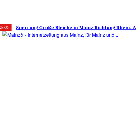
9. August 2026
Mainz
C
34.1
Sperrung Große Bleiche in Mainz Richtung Rhein: 
KER&
verwirrt, Mainzer stinksauer – Haben die Mainzer 
gestimmt?