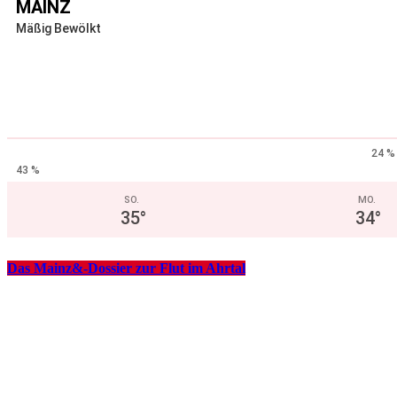
MAINZ
Mäßig Bewölkt
24 %
43 %
SO.
MO.
35
°
34
°
Das Mainz&-Dossier zur Flut im Ahrtal