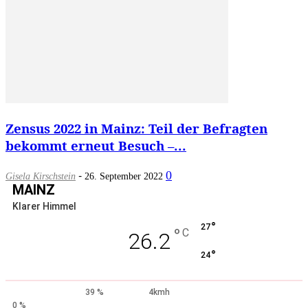
Zensus 2022 in Mainz: Teil der Befragten
bekommt erneut Besuch –...
-
0
Gisela Kirschstein
26. September 2022
MAINZ
Klarer Himmel
°
27
°
C
26.2
°
24
39 %
4kmh
0 %