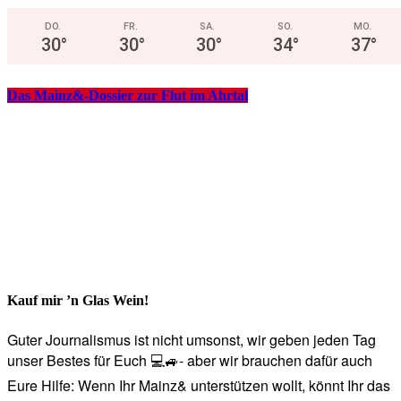
DO.
FR.
SA.
SO.
MO.
30
°
30
°
30
°
34
°
37
°
Das Mainz&-Dossier zur Flut im Ahrtal
Kauf mir ’n Glas Wein!
Guter Journalismus ist nicht umsonst, wir geben jeden Tag
unser Bestes für Euch 💻🚙- aber wir brauchen dafür auch
Eure Hilfe: Wenn Ihr Mainz& unterstützen wollt, könnt Ihr das