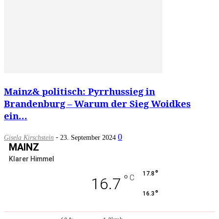
Mainz& politisch: Pyrrhussieg in
Brandenburg – Warum der Sieg Woidkes
ein...
-
0
Gisela Kirschstein
23. September 2024
MAINZ
Klarer Himmel
°
17.8
°
C
16.7
°
16.3