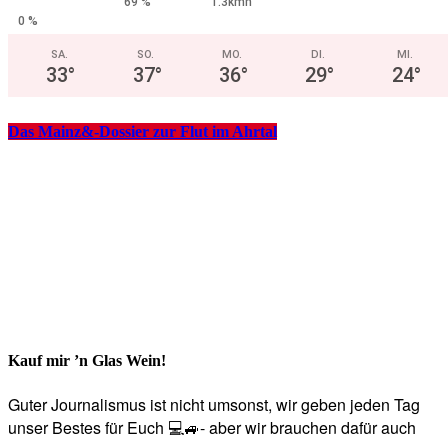
69 %
1.3kmh
0 %
SA.
SO.
MO.
DI.
MI.
33
°
37
°
36
°
29
°
24
°
Das Mainz&-Dossier zur Flut im Ahrtal
Kauf mir ’n Glas Wein!
Guter Journalismus ist nicht umsonst, wir geben jeden Tag
unser Bestes für Euch 💻🚙- aber wir brauchen dafür auch