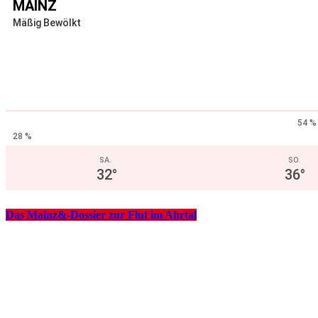
MAINZ
Mäßig Bewölkt
54 %
28 %
SA.
SO.
32
°
36
°
Das Mainz&-Dossier zur Flut im Ahrtal