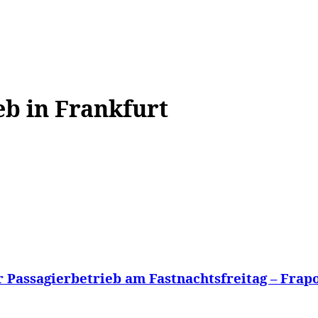
WISSEN&
VERKEHR&
FLUT AHRTAL&
NA
eb in Frankfurt
 Passagierbetrieb am Fastnachtsfreitag – Frapor