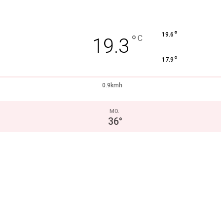
°
19.6
°
C
19.3
°
17.9
0.9kmh
MO.
36
°