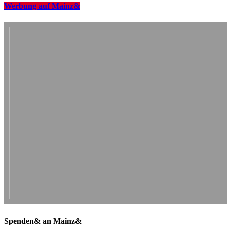
Werbung auf Mainz&
Spenden& an Mainz&