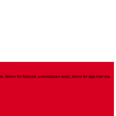
: Wenn Ihr Mainz& unterstützen wollt, könnt Ihr das hier via