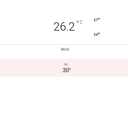
°
27
°
C
26.2
°
24
4kmh
SA.
30
°