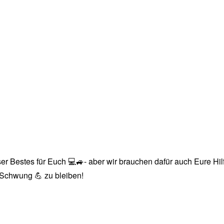
r Bestes für Euch 💻🚙- aber wir brauchen dafür auch Eure Hilfe
n Schwung 💪 zu bleiben!