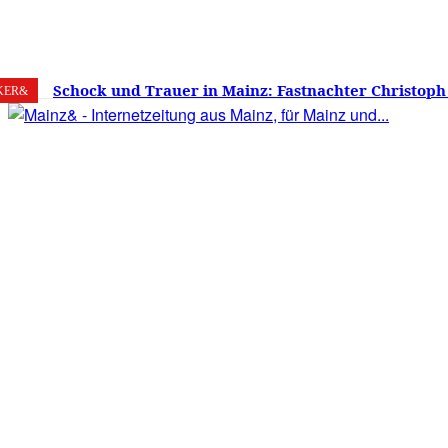
6. August 2026
Mainz
C
26.2
Schock und Trauer in Mainz: Fastnachter Christoph
KER&
60 Jahren gestorben – Was ist die Fastnacht ohne…?