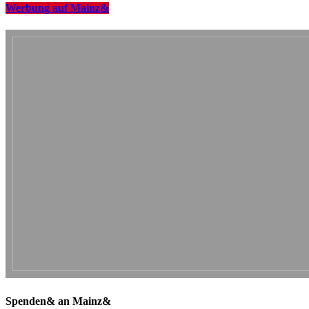
Werbung auf Mainz&
Spenden& an Mainz&