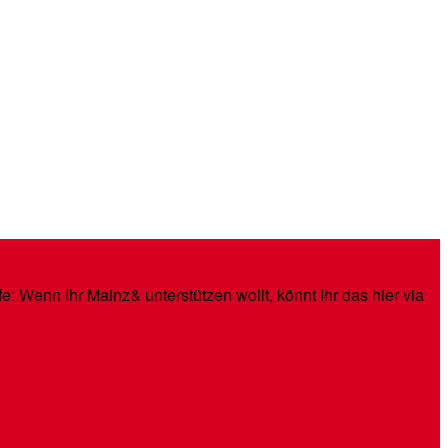
: Wenn Ihr Mainz& unterstützen wollt, könnt Ihr das hier via