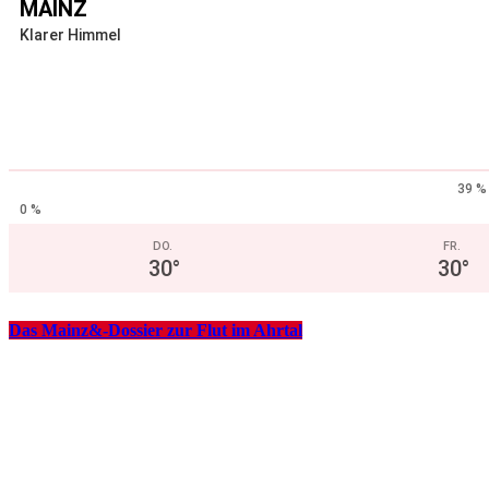
MAINZ
Klarer Himmel
39 %
0 %
DO.
FR.
30
°
30
°
Das Mainz&-Dossier zur Flut im Ahrtal