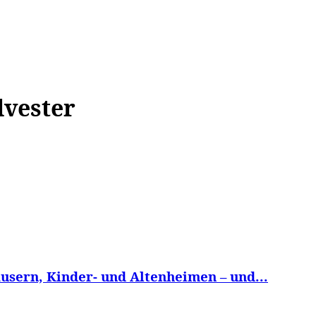
WISSEN&
VERKEHR&
FLUT AHRTAL&
NA
lvester
usern, Kinder- und Altenheimen – und...