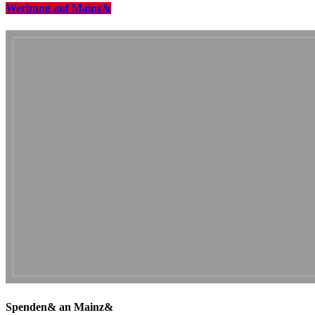
Werbung auf Mainz&
Spenden& an Mainz&