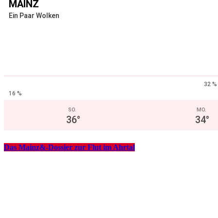
MAINZ
Ein Paar Wolken
32 %
16 %
SO.
MO.
36
°
34
°
Das Mainz&-Dossier zur Flut im Ahrtal