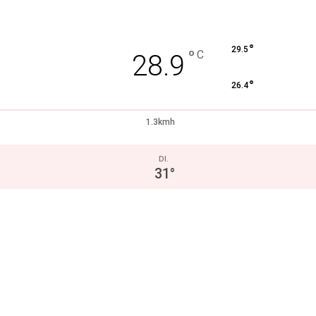
°
29.5
°
C
28.9
°
26.4
1.3kmh
DI.
31
°