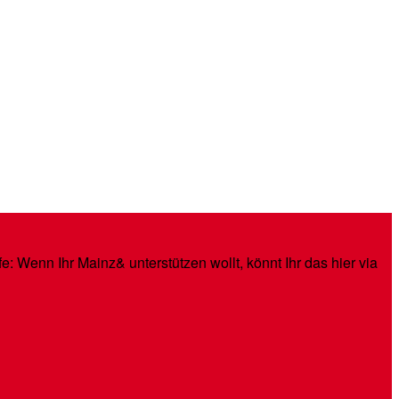
: Wenn Ihr Mainz& unterstützen wollt, könnt Ihr das hier via