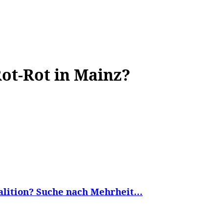
WISSEN&
VERKEHR&
FLUT AHRTAL&
NA
ot-Rot in Mainz?
alition? Suche nach Mehrheit...