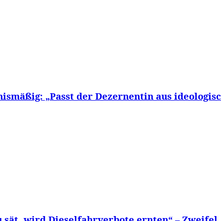
nismäßig: „Passt der Dezernentin aus ideologis
sät, wird Dieselfahrverbote ernten“ – Zweifel.