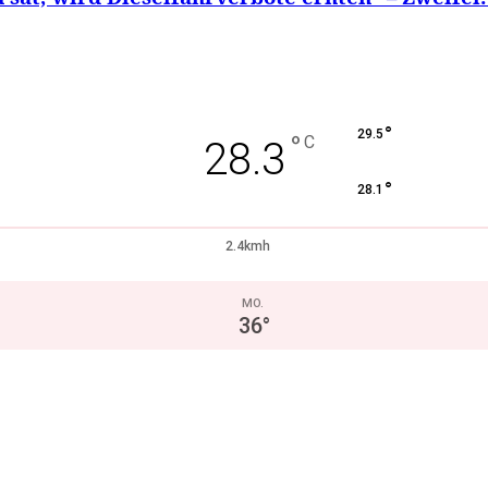
°
29.5
°
C
28.3
°
28.1
2.4kmh
MO.
36
°