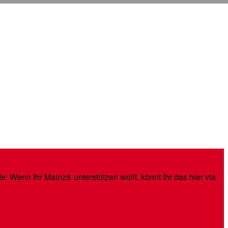
: Wenn Ihr Mainz& unterstützen wollt, könnt Ihr das hier via