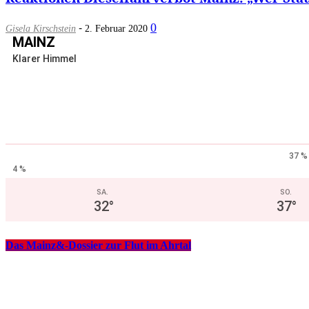
-
0
Gisela Kirschstein
2. Februar 2020
MAINZ
Klarer Himmel
37 %
4 %
SA.
SO.
32
°
37
°
Das Mainz&-Dossier zur Flut im Ahrtal