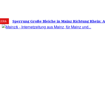
8. August 2026
Mainz
C
28.3
Sperrung Große Bleiche in Mainz Richtung Rhein: 
KER&
verwirrt, Mainzer stinksauer – Haben die Mainzer 
gestimmt?