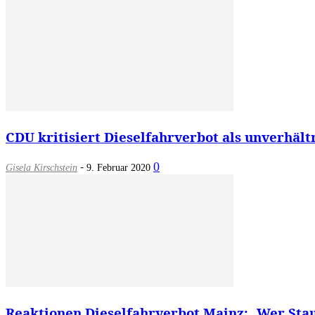
CDU kritisiert Dieselfahrverbot als unverhält
-
0
Gisela Kirschstein
9. Februar 2020
Reaktionen Dieselfahrverbot Mainz: „Wer Stau 