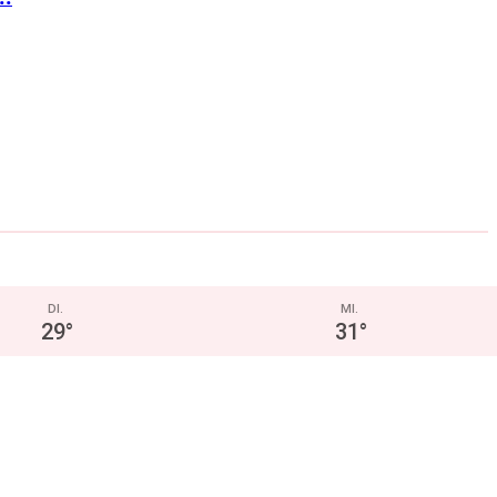
DI.
MI.
29
°
31
°