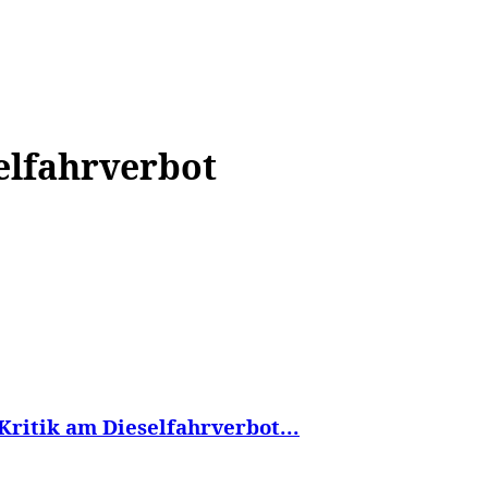
WISSEN&
VERKEHR&
FLUT AHRTAL&
NA
elfahrverbot
Kritik am Dieselfahrverbot...