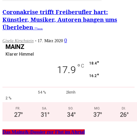
Coronakrise trifft Freiberufler hart:
Künstler, Musiker, Autoren bangen ums
Überleben –...
-
0
Gisela Kirschstein
17. März 2020
MAINZ
Klarer Himmel
°
18.4
°
C
17.9
°
16.2
54 %
2kmh
2 %
FR.
SA.
SO.
MO.
DI.
27
°
31
°
34
°
37
°
26
°
Das Mainz&-Dossier zur Flut im Ahrtal