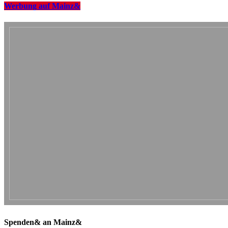
Werbung auf Mainz&
Spenden& an Mainz&