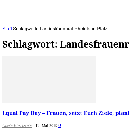
RATHAUS&
ALLES&
MITGLIEDSKONTO
Start
Schlagworte
Landesfrauenrat Rheinland-Pfalz
Schlagwort: Landesfrauenr
Equal Pay Day – Frauen, setzt Euch Ziele, plant
-
0
Gisela Kirschstein
17. Mai 2019