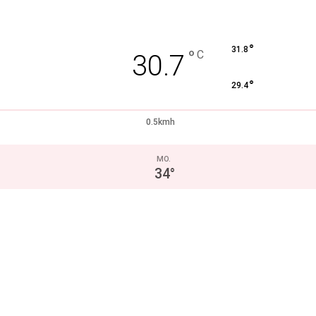
°
31.8
°
C
30.7
°
29.4
0.5kmh
MO.
34
°