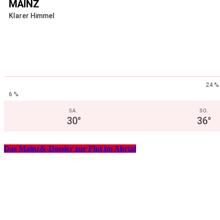
MAINZ
Klarer Himmel
24 %
6 %
SA.
SO.
30
°
36
°
Das Mainz&-Dossier zur Flut im Ahrtal