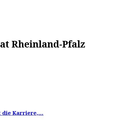
WISSEN&
VERKEHR&
FLUT AHRTAL&
NA
at Rheinland-Pfalz
 die Karriere,...