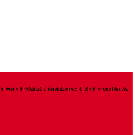
: Wenn Ihr Mainz& unterstützen wollt, könnt Ihr das hier via