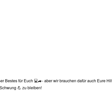
r Bestes für Euch 💻🚙- aber wir brauchen dafür auch Eure Hilfe
n Schwung 💪 zu bleiben!