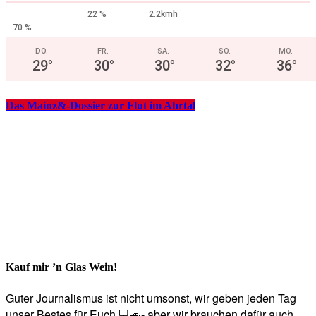
22 %
2.2kmh
70 %
DO.
FR.
SA.
SO.
MO.
29
°
30
°
30
°
32
°
36
°
Das Mainz&-Dossier zur Flut im Ahrtal
Kauf mir ’n Glas Wein!
Guter Journalismus ist nicht umsonst, wir geben jeden Tag
unser Bestes für Euch 💻🚙- aber wir brauchen dafür auch