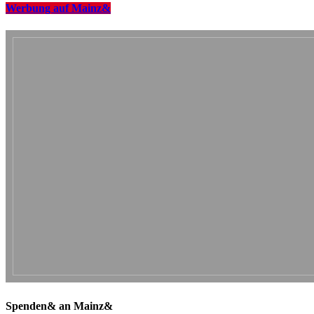
Werbung auf Mainz&
Spenden& an Mainz&