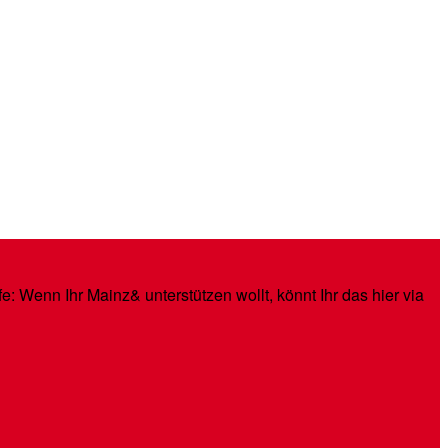
: Wenn Ihr Mainz& unterstützen wollt, könnt Ihr das hier via