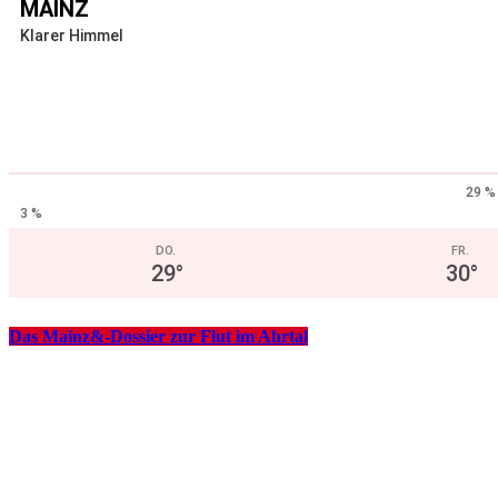
MAINZ
Klarer Himmel
29 %
3 %
DO.
FR.
29
°
30
°
Das Mainz&-Dossier zur Flut im Ahrtal