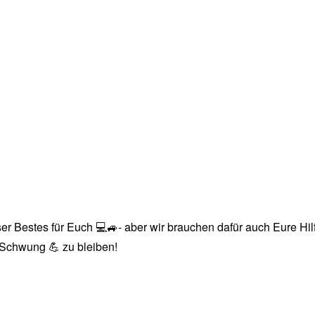
r Bestes für Euch 💻🚙- aber wir brauchen dafür auch Eure Hilfe
n Schwung 💪 zu bleiben!