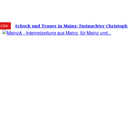
6. August 2026
Mainz
C
28.7
Schock und Trauer in Mainz: Fastnachter Christoph
KER&
60 Jahren gestorben – Was ist die Fastnacht ohne…?