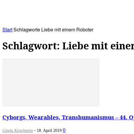
RATHAUS&
ALLES&
MITGLIEDSKONTO
Start
Schlagworte
Liebe mit einem Roboter
Schlagwort: Liebe mit ein
Cyborgs, Wearables, Transhumanismus – 44. Op
-
0
Gisela Kirschstein
18. April 2019