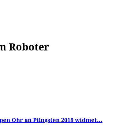
WISSEN&
VERKEHR&
FLUT AHRTAL&
NA
em Roboter
en Ohr an Pfingsten 2018 widmet...