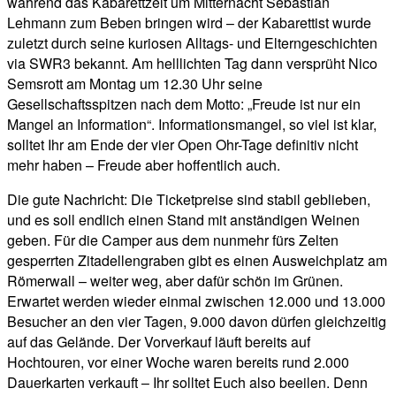
während das Kabarettzelt um Mitternacht Sebastian
Lehmann zum Beben bringen wird – der Kabarettist wurde
zuletzt durch seine kuriosen Alltags- und Elterngeschichten
via SWR3 bekannt. Am helllichten Tag dann versprüht Nico
Semsrott am Montag um 12.30 Uhr seine
Gesellschaftsspitzen nach dem Motto: „Freude ist nur ein
Mangel an Information“. Informationsmangel, so viel ist klar,
solltet Ihr am Ende der vier Open Ohr-Tage definitiv nicht
mehr haben – Freude aber hoffentlich auch.
Die gute Nachricht: Die Ticketpreise sind stabil geblieben,
und es soll endlich einen Stand mit anständigen Weinen
geben. Für die Camper aus dem nunmehr fürs Zelten
gesperrten Zitadellengraben gibt es einen Ausweichplatz am
Römerwall – weiter weg, aber dafür schön im Grünen.
Erwartet werden wieder einmal zwischen 12.000 und 13.000
Besucher an den vier Tagen, 9.000 davon dürfen gleichzeitig
auf das Gelände. Der Vorverkauf läuft bereits auf
Hochtouren, vor einer Woche waren bereits rund 2.000
Dauerkarten verkauft – Ihr solltet Euch also beeilen. Denn