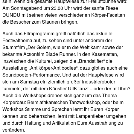
sein, wenn die gesamte Hauptwiese zur Freiluftbühne wird:
Am Sonntagabend um 23.00 Uhr wird der sanfte Riese
DUNDU mit seinen vielen verschiedenen Körper-Facetten
die Besucher zum Staunen bringen.
Auch das Filmprogramm greift natürlich das aktuelle
Festivalthema auf, zu sehen sind unter anderem der
Stummfilm „Der Golem, wie er in die Welt kam“ sowie der
bekannte Actionfilm Blade Runner. In den Kasematten,
inzwischen die Kulturei, zeigen die „Brandstifter“ die
Ausstellung „Antikörper/Antibodies“, dazu gibt es auch eine
Soundpoeten-Performance. Und auf der Hauptwiese wird
sich am Samstag ein ziemlich großer Industrieroboter
tummeln, der mit dem Künstler UliK tanzt – oder der mit ihm?
Auch die Workshops drehen sich ganz um das Thema
Körperbau: Beim afrikanischen Tanzworkshop, oder beim
Workshos Stimme und Sprechen lernt Ihr Euren Körper
kennen und beherrschen, lernt mit Lampenfieber umgehen
und durch Haltung und Artikulation Eure Ausstrahlung zu
verändern.