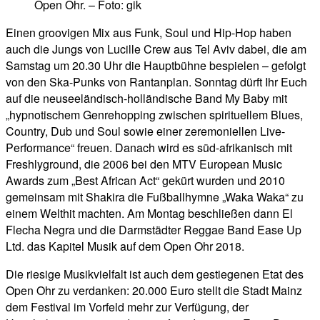
Open Ohr. – Foto: gik
Einen groovigen Mix aus Funk, Soul und Hip-Hop haben
auch die Jungs von Lucille Crew aus Tel Aviv dabei, die am
Samstag um 20.30 Uhr die Hauptbühne bespielen – gefolgt
von den Ska-Punks von Rantanplan. Sonntag dürft Ihr Euch
auf die neuseeländisch-holländische Band My Baby mit
„hypnotischem Genrehopping zwischen spirituellem Blues,
Country, Dub und Soul sowie einer zeremoniellen Live-
Performance“ freuen. Danach wird es süd-afrikanisch mit
Freshlyground, die 2006 bei den MTV European Music
Awards zum „Best African Act“ gekürt wurden und 2010
gemeinsam mit Shakira die Fußballhymne „Waka Waka“ zu
einem Welthit machten. Am Montag beschließen dann El
Flecha Negra und die Darmstädter Reggae Band Ease Up
Ltd. das Kapitel Musik auf dem Open Ohr 2018.
Die riesige Musikvielfalt ist auch dem gestiegenen Etat des
Open Ohr zu verdanken: 20.000 Euro stellt die Stadt Mainz
dem Festival im Vorfeld mehr zur Verfügung, der