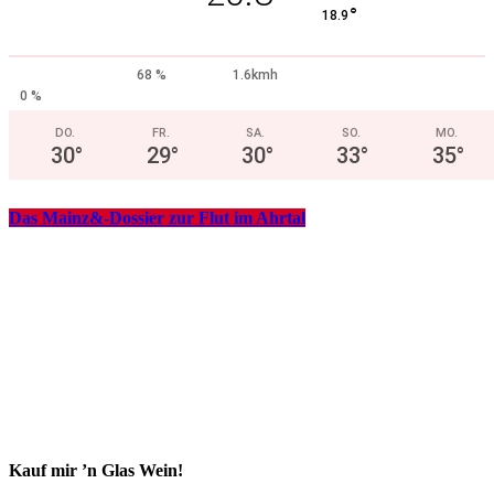
°
18.9
68 %
1.6kmh
0 %
DO.
FR.
SA.
SO.
MO.
30
°
29
°
30
°
33
°
35
°
Das Mainz&-Dossier zur Flut im Ahrtal
Kauf mir ’n Glas Wein!