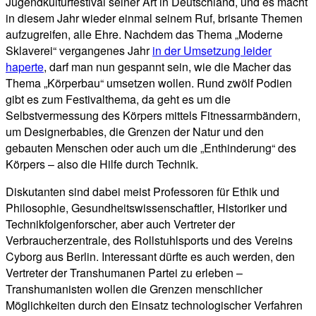
Jugendkulturfestival seiner Art in Deutschland, und es macht
in diesem Jahr wieder einmal seinem Ruf, brisante Themen
aufzugreifen, alle Ehre. Nachdem das Thema „Moderne
Sklaverei“ vergangenes Jahr
in der Umsetzung leider
haperte
, darf man nun gespannt sein, wie die Macher das
Thema „Körperbau“ umsetzen wollen. Rund zwölf Podien
gibt es zum Festivalthema, da geht es um die
Selbstvermessung des Körpers mittels Fitnessarmbändern,
um Designerbabies, die Grenzen der Natur und den
gebauten Menschen oder auch um die „Enthinderung“ des
Körpers – also die Hilfe durch Technik.
Diskutanten sind dabei meist Professoren für Ethik und
Philosophie, Gesundheitswissenschaftler, Historiker und
Technikfolgenforscher, aber auch Vertreter der
Verbraucherzentrale, des Rollstuhlsports und des Vereins
Cyborg aus Berlin. Interessant dürfte es auch werden, den
Vertreter der Transhumanen Partei zu erleben –
Transhumanisten wollen die Grenzen menschlicher
Möglichkeiten durch den Einsatz technologischer Verfahren