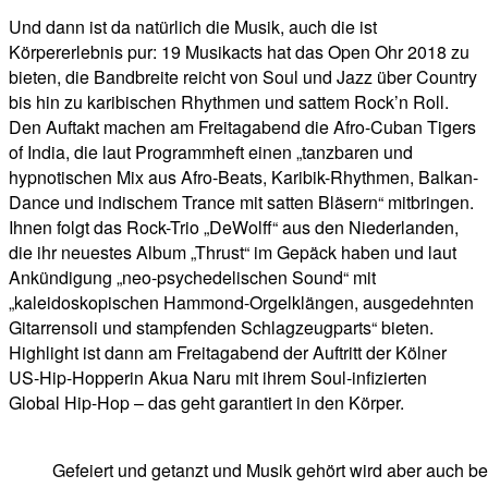
Und dann ist da natürlich die Musik, auch die ist
Körpererlebnis pur: 19 Musikacts hat das Open Ohr 2018 zu
bieten, die Bandbreite reicht von Soul und Jazz über Country
bis hin zu karibischen Rhythmen und sattem Rock’n Roll.
Den Auftakt machen am Freitagabend die Afro-Cuban Tigers
of India, die laut Programmheft einen „tanzbaren und
hypnotischen Mix aus Afro-Beats, Karibik-Rhythmen, Balkan-
Dance und indischem Trance mit satten Bläsern“ mitbringen.
Ihnen folgt das Rock-Trio „DeWolff“ aus den Niederlanden,
die ihr neuestes Album „Thrust“ im Gepäck haben und laut
Ankündigung „neo-psychedelischen Sound“ mit
„kaleidoskopischen Hammond-Orgelklängen, ausgedehnten
Gitarrensoli und stampfenden Schlagzeugparts“ bieten.
Highlight ist dann am Freitagabend der Auftritt der Kölner
US-Hip-Hopperin Akua Naru mit ihrem Soul-infizierten
Global Hip-Hop – das geht garantiert in den Körper.
Gefeiert und getanzt und Musik gehört wird aber auch b