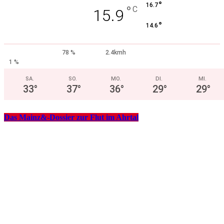
°
16.7
°
C
15.9
°
14.6
78 %
2.4kmh
1 %
SA.
SO.
MO.
DI.
MI.
33
°
37
°
36
°
29
°
29
°
Das Mainz&-Dossier zur Flut im Ahrtal