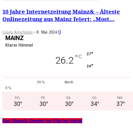
10 Jahre Internetzeitung Mainz& – Älteste
Onlinezeitung aus Mainz feiert: „Most...
-
0
Gisela Kirschstein
8. Mai 2024
MAINZ
Klarer Himmel
°
27
°
C
26.2
°
24
39 %
4kmh
0 %
DO.
FR.
SA.
SO.
MO.
30
°
30
°
30
°
34
°
37
°
Das Mainz&-Dossier zur Flut im Ahrtal