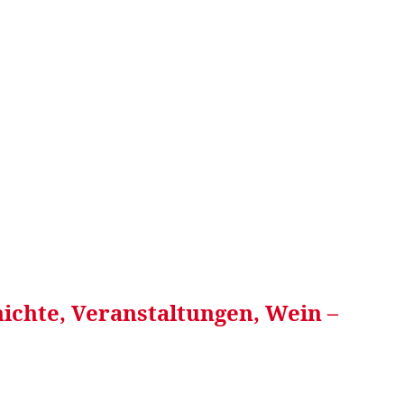
RRETEI&
WEIN&
SPONSORED&
WERBEN AUF
ichte, Veranstaltungen, Wein –