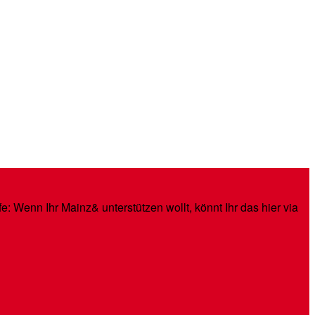
: Wenn Ihr Mainz& unterstützen wollt, könnt Ihr das hier via