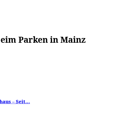
WISSEN&
VERKEHR&
FLUT AHRTAL&
NA
beim Parken in Mainz
aus – Seit...