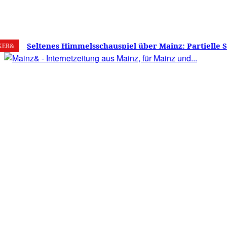
6. August 2026
Mainz
C
29
Seltenes Himmelsschauspiel über Mainz: Partielle 
KER&
am 12. August 2026 – Sonne zu etwa 88 Prozent verd