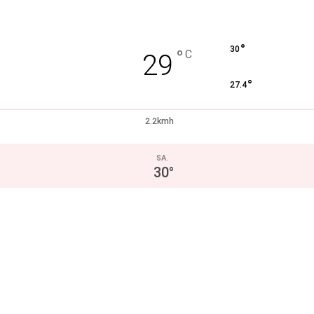
°
30
°
C
29
°
27.4
2.2kmh
SA.
30
°