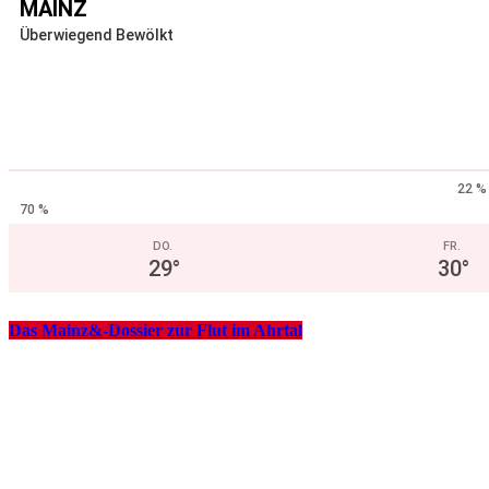
MAINZ
Überwiegend Bewölkt
22 %
70 %
DO.
FR.
29
°
30
°
Das Mainz&-Dossier zur Flut im Ahrtal