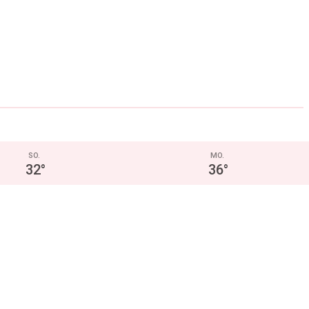
SO.
MO.
32
°
36
°