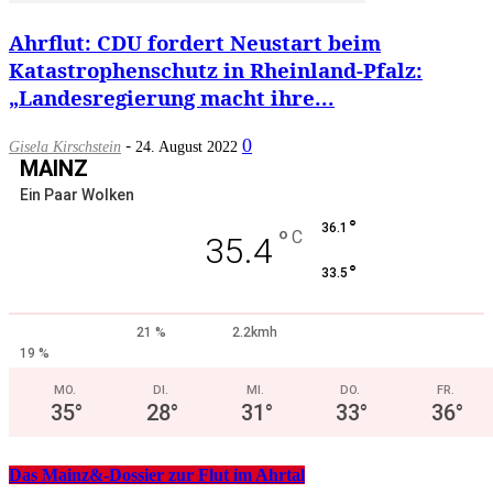
Ahrflut: CDU fordert Neustart beim
Katastrophenschutz in Rheinland-Pfalz:
„Landesregierung macht ihre...
-
0
Gisela Kirschstein
24. August 2022
MAINZ
Ein Paar Wolken
°
36.1
°
C
35.4
°
33.5
21 %
2.2kmh
19 %
MO.
DI.
MI.
DO.
FR.
35
°
28
°
31
°
33
°
36
°
Das Mainz&-Dossier zur Flut im Ahrtal